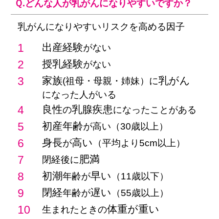
Ｑ.どんな人が乳がんになりやすいですか？
乳がん
になりやすい
リスク
を高める因子
1
出産経験
がない
2
授乳経験
がない
3
家族
乳がん
(祖母・母親・姉妹）に
になった人がいる
4
良性
乳腺疾患
の
に
なったことがある
5
初産年齢
が高い
（30歳以上）
6
身長
高い
が
（平均より5cm以上）
7
肥満
閉経後に
8
初潮
早い
年齢が
（11歳以下）
9
閉経
遅い
年齢が
（55歳以上）
10
体重が重い
生まれたときの