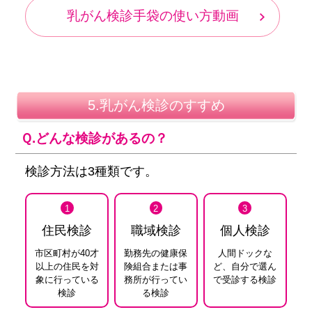
乳がん検診手袋の使い方動画
5.乳がん検診のすすめ
Ｑ.どんな検診があるの？
検診方法は3種類です。
1
2
3
住民検診
職域検診
個人検診
市区町村が40才
勤務先の健康保
人間ドックな
以上の
住民を対
険組合
または事
ど、
自分で選ん
象に行っている
務所が行ってい
で受診する検診
検診
る検診