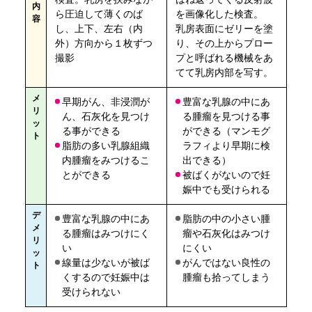
内
ら圧迫して薄くのば
を画像化した検査。
容
し、上下、左右（内
乳房表面にゼリーを塗
外）方向から１枚ずつ
り、その上からプロー
撮影
プと呼ばれる機械をあ
てて乳房内部を写す。
メ
早期がん、非浸潤が
豊富な乳腺の中にあ
リ
ん、石灰化を見つけ
る腫瘤を見つける事
ッ
る事ができる
ができる（マンモグ
ト
脂肪の多い乳腺組織
ラフィより早期に検
内腫瘤をみつけるこ
出できる）
とができる
被ばくがないので妊
娠中でも受けられる
デ
豊富な乳腺の中にあ
脂肪の中の小さい腫
メ
る腫瘤はみつけにく
瘤や石灰化はみつけ
リ
い
にくい
ッ
線量は少ないが被ば
がんではない良性の
ト
くするので妊娠中は
腫瘤も拾ってしまう
受けられない